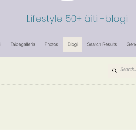
Lifestyle 50+ äiti -blogi
i
Taidegalleria
Photos
Blogi
Search Results
Gene